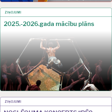
ZIŅOJUMI
1 SEP 2022
2025.-2026.gada mācību plāns
ZIŅOJUMI
10 AUG 2022