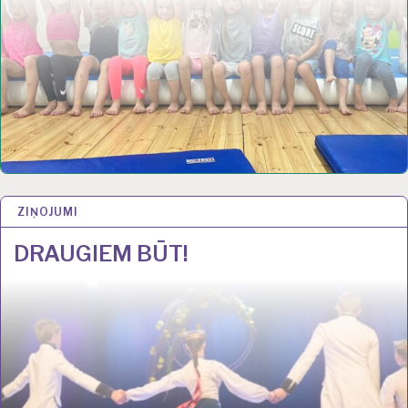
ZIŅOJUMI
17 JŪL 2023
DRAUGIEM BŪT!