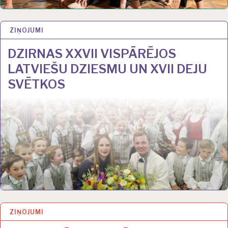
ZIŅOJUMI
17 JŪL 2023
DZIRNAS XXVII VISPĀRĒJOS
LATVIEŠU DZIESMU UN XVII DEJU
SVĒTKOS
ZIŅOJUMI
17 JŪL 2023