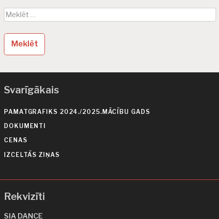
i
Meklēt:
g
ā
c
i
j
Svarīgākais
a
PAMATGRAFIKS 2024./2025.MĀCĪBU GADS
DOKUMENTI
CENAS
IZCELTĀS ZIŅAS
Rekvizīti
SIA DANCE