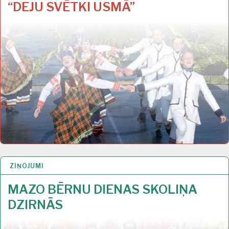
“DEJU SVĒTKI USMĀ”
ZIŅOJUMI
17 JŪL 2023
MAZO BĒRNU DIENAS SKOLIŅA
DZIRNĀS