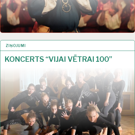
ZIŅOJUMI
17 JŪL 2023
KONCERTS “VIJAI VĒTRAI 100”