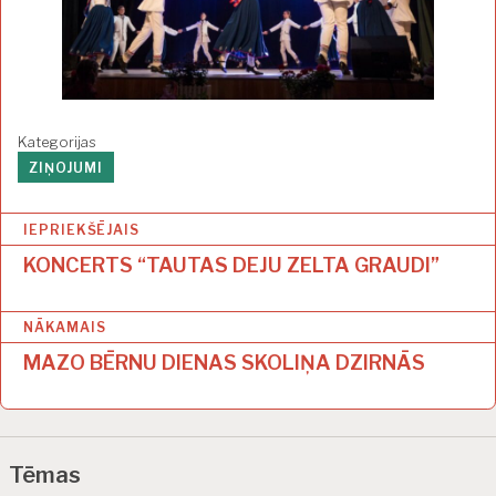
Kategorijas
ZIŅOJUMI
Z
IEPRIEKŠĒJAIS
i
KONCERTS “TAUTAS DEJU ZELTA GRAUDI”
ņ
NĀKAMAIS
u
MAZO BĒRNU DIENAS SKOLIŅA DZIRNĀS
i
z
v
Tēmas
ē