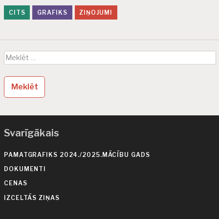
l
CITS
GRAFIKS
ZIŅOJUMI
n
e
Meklēt:
Svarīgākais
PAMATGRAFIKS 2024./2025.MĀCĪBU GADS
DOKUMENTI
CENAS
IZCELTĀS ZIŅAS