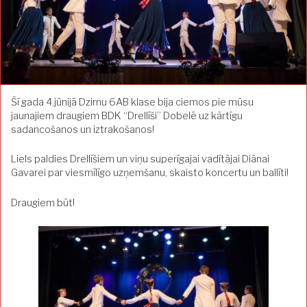
Šī gada 4.jūnijā Dzirnu 6AB klase bija ciemos pie mūsu
jaunajiem draugiem BDK “Drellīši” Dobelē uz kārtīgu
sadancošanos un iztrakošanos!
Liels paldies Drellīšiem un viņu superīgajai vadītājai Diānai
Gavarei par viesmīlīgo uzņemšanu, skaisto koncertu un ballīti!
Draugiem būt!