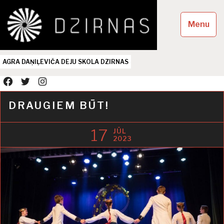
Skip
to
Menu
content
AGRA DAŅIĻEVIČA DEJU SKOLA DZIRNAS
facebook
twitter
instagram
DRAUGIEM BŪT!
17
JŪL
2023