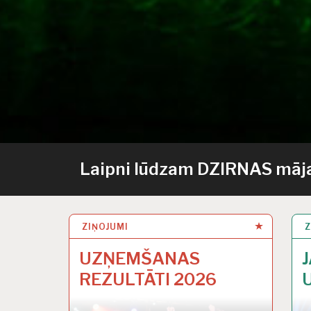
Laipni lūdzam DZIRNAS māja
ZIŅOJUMI
Z
UZŅEMŠANAS
REZULTĀTI 2026