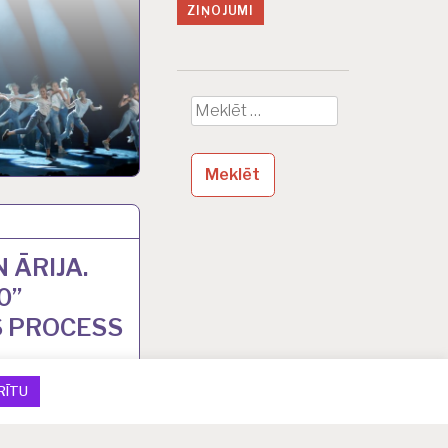
ZIŅOJUMI
Meklēt:
 ĀRIJA.
0”
 PROCESS
RĪTU