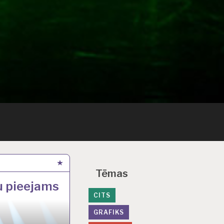
Tēmas
u pieejams
CITS
GRAFIKS