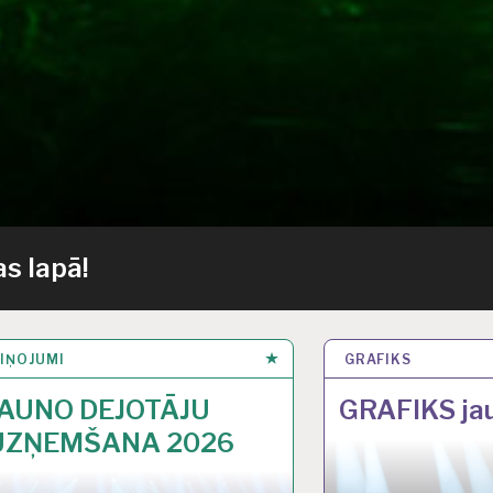
s lapā!
IŅOJUMI
GRAFIKS
JAUNO DEJOTĀJU
GRAFIKS ja
UZŅEMŠANA 2026