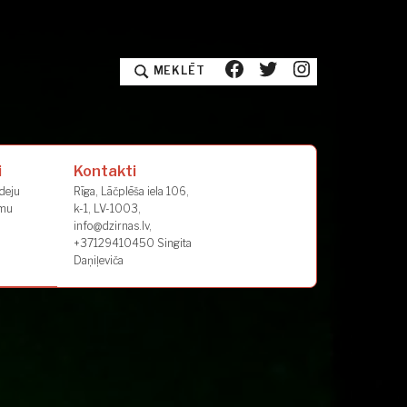
facebook
twitter
instagram
MEKLĒT
i
Kontakti
deju
Rīga, Lāčplēša iela 106,
umu
k-1, LV-1003,
info@dzirnas.lv,
+37129410450 Singita
Daņiļeviča