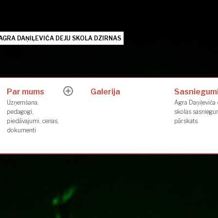
AGRA DAŅIĻEVIČA DEJU SKOLA DZIRNAS
Par mums
Galerija
Sasniegum
expand
Uzņemšana,
Agra Daņiļeviča 
child
pedagogi,
skolas sasnieg
menu
piedāvajumi, cenas,
pārskats
dokumenti