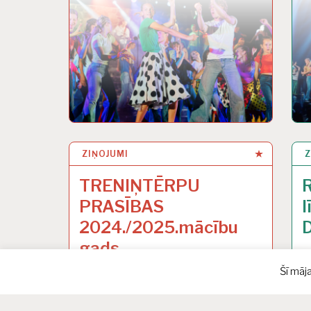
ZIŅOJUMI
Z
3
TRENIŅTĒRPU
R
PRASĪBAS
l
2024./2025.mācību
D
gads
Šī māj