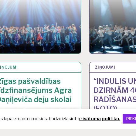
IŅOJUMI
0 JAN 2026
ZIŅOJUMI
27 OKT 2025
īgas pašvaldības
“INDULIS UN
īdzfinansējums Agra
DZIRNĀM 4
aņiļeviča deju skolai
RADĪŠANAS
(FOTO)
as lapa izmanto cookies. Lūdzu izlasiet
privātuma politiku.
PIEK