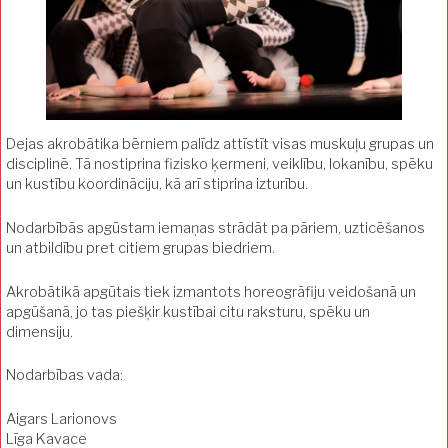
Dejas akrobātika bērniem palīdz attīstīt visas muskuļu grupas un
disciplinē. Tā nostiprina fizisko ķermeni, veiklību, lokanību, spēku
un kustību koordināciju, kā arī stiprina izturību.
Nodarbībās apgūstam iemaņas strādāt pa pāriem, uzticēšanos
un atbildību pret citiem grupas biedriem.
Akrobātikā apgūtais tiek izmantots horeogrāfiju veidošanā un
apgūšanā, jo tas piešķir kustībai citu raksturu, spēku un
dimensiju.
Nodarbības vada:
Aigars Larionovs
Līga Kavace