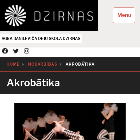
Skip
to
Menu
content
AGRA DAŅIĻEVIČA DEJU SKOLA DZIRNAS
facebook
twitter
instagram
HOME
NODARBĪBAS
AKROBĀTIKA
Akrobātika