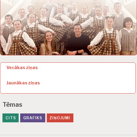
Z
Vecākas ziņas
i
Jaunākas ziņas
ņ
u
Tēmas
n
a
CITS
GRAFIKS
ZIŅOJUMI
v