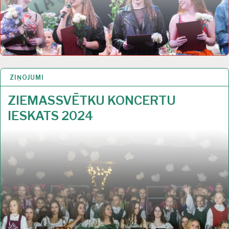
ZIŅOJUMI
3 JAN 2025
ZIEMASSVĒTKU KONCERTU
IESKATS 2024