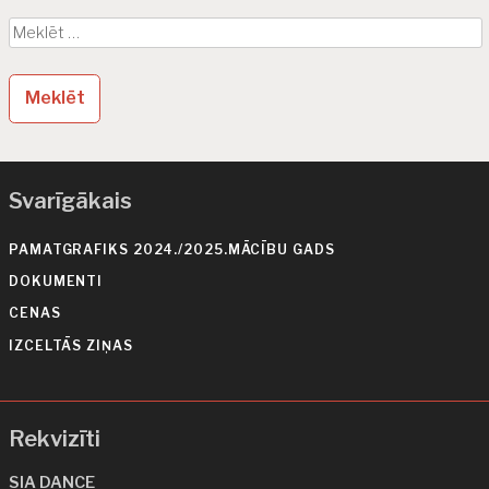
i
Meklēt:
g
ā
c
i
j
Svarīgākais
a
PAMATGRAFIKS 2024./2025.MĀCĪBU GADS
DOKUMENTI
CENAS
IZCELTĀS ZIŅAS
Rekvizīti
SIA DANCE