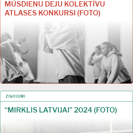
MŪSDIENU DEJU KOLEKTĪVU
ATLASES KONKURSI (FOTO)
ZIŅOJUMI
21 NOV 2024
“MIRKLIS LATVIJAI” 2024 (FOTO)