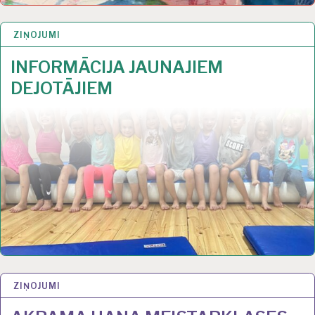
ZIŅOJUMI
29 AUG 2024
INFORMĀCIJA JAUNAJIEM
DEJOTĀJIEM
ZIŅOJUMI
8 APR 2024