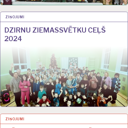
ZIŅOJUMI
2 JAN 2025
DZIRNU ZIEMASSVĒTKU CEĻŠ
2024
ZIŅOJUMI
22 NOV 2024