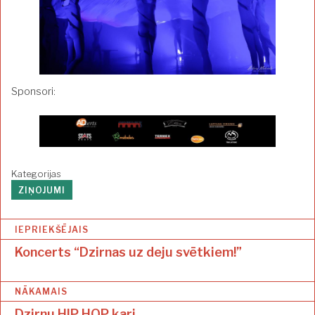
Sponsori:
Kategorijas
ZIŅOJUMI
Z
IEPRIEKŠĒJAIS
i
Koncerts “Dzirnas uz deju svētkiem!”
ņ
NĀKAMAIS
u
Dzirnu HIP HOP kari