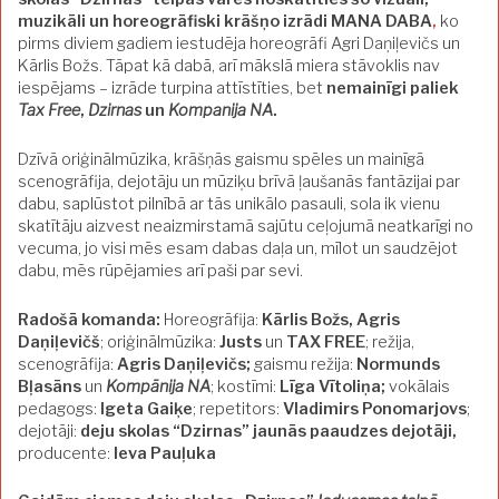
muzikāli un horeogrāfiski krāšņo izrādi MANA DABA
,
ko
pirms diviem gadiem iestudēja horeogrāfi Agri Daņiļevičs un
Kārlis Božs. Tāpat kā dabā, arī mākslā miera stāvoklis nav
iespējams – izrāde
turpina attīstīties, bet
nemainīgi paliek
Tax Free
,
Dzirnas
un
Kompanija NA
.
Dzīvā oriģinālmūzika, krāšņās gaismu spēles un mainīgā
scenogrāfija, dejotāju un mūziķu brīvā ļaušanās fantāzijai par
dabu, saplūstot pilnībā ar tās unikālo pasauli, sola ik vienu
skatītāju aizvest neaizmirstamā sajūtu ceļojumā neatkarīgi no
vecuma, jo visi mēs esam dabas daļa un, mīlot un saudzējot
dabu, mēs rūpējamies arī paši par sevi.
Radošā komanda:
Horeogrāfija:
Kārlis Božs, Agris
Daņiļevičš
; oriģinālmūzika:
Justs
un
TAX FREE
; režija,
scenogrāfija:
Agris Daņiļevičs;
gaismu režija:
Normunds
Bļasāns
un
Kompānija NA
; kostīmi:
Līga Vītoliņa;
vokālais
pedagogs:
Igeta Gaiķe
; repetitors:
Vladimirs Ponomarjovs
;
dejotāji:
deju skolas “Dzirnas” jaunās paaudzes dejotāji,
producente:
Ieva Pauļuka