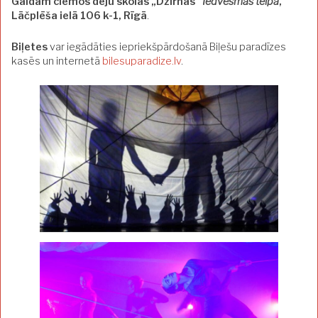
Gaidām ciemos deju skolas „Dzirnas”
Iedvesmas telpā
,
Lāčplēša ielā 106 k-1, Rīgā
.
Biļetes
var iegādāties iepriekšpārdošanā Biļešu paradīzes
kasēs un internetā
bilesuparadize.lv
.