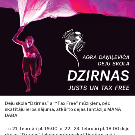
Deju skola “Dzirnas” ar “Tax Free” mūziķiem, pēc
skatītāju ierosinājuma, atkārto dejas fantāziju MANA
DABA
.
Jau
21.
februārī pl. 19:00
un
22., 23. februārī pl. 18:00 deju
skolas “Dzirnas” telpās varēs noskatīties šo vizuāli,