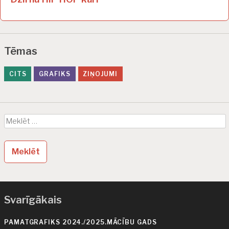
i
z
v
Tēmas
ē
l
CITS
GRAFIKS
ZIŅOJUMI
n
e
Meklēt:
Svarīgākais
PAMATGRAFIKS 2024./2025.MĀCĪBU GADS