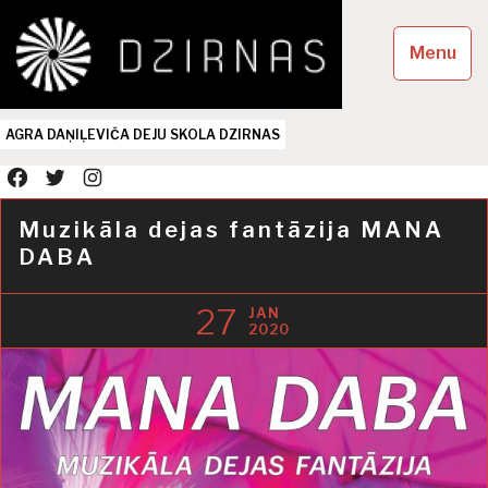
Skip
to
Menu
content
AGRA DAŅIĻEVIČA DEJU SKOLA DZIRNAS
facebook
twitter
instagram
Muzikāla dejas fantāzija MANA
DABA
27
JAN
2020