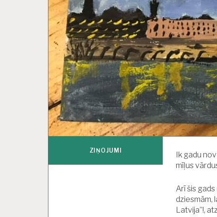
ZIŅOJUMI
Ik gadu nove
mīļus vārdu
Arī šis gad
dziesmām, 
Latvija”!, 