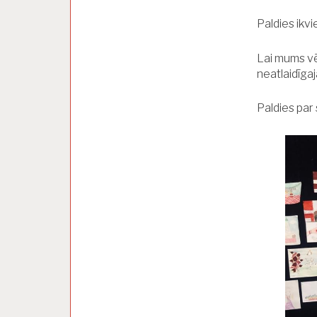
Paldies ikvi
Lai mums vēl
neatlaidīgaj
Paldies par 