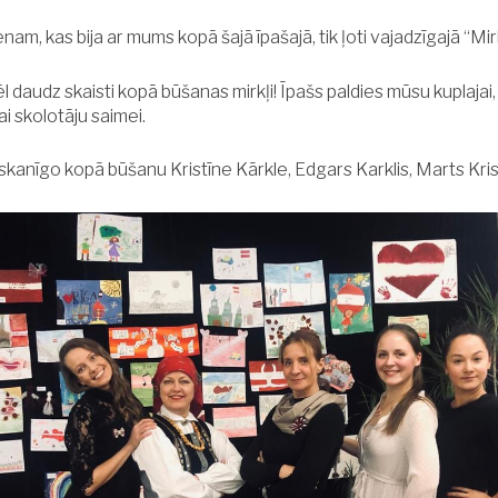
enam, kas bija ar mums kopā šajā īpašajā, tik ļoti vajadzīgajā “Mirkl
 daudz skaisti kopā būšanas mirkļi! Īpašs paldies mūsu kuplajai, 
ai skolotāju saimei.
skanīgo kopā būšanu Kristīne Kārkle, Edgars Karklis, Marts Kris