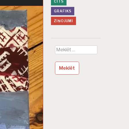
CITS
GRAFIKS
ZIŅOJUMI
Meklēt: