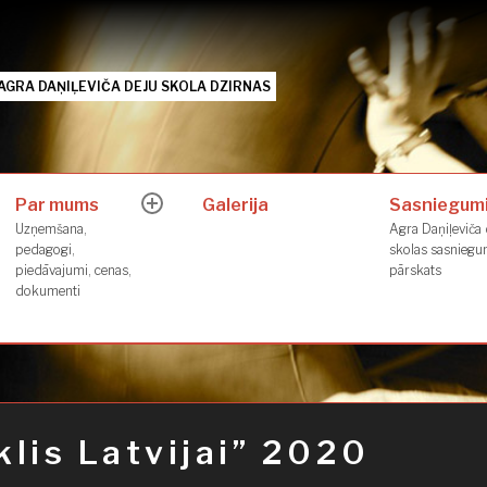
AGRA DAŅIĻEVIČA DEJU SKOLA DZIRNAS
Par mums
Galerija
Sasniegum
expand
Uzņemšana,
Agra Daņiļeviča 
child
pedagogi,
skolas sasnieg
menu
piedāvajumi, cenas,
pārskats
dokumenti
klis Latvijai” 2020