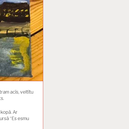
ram acīs, veltītu
s.
 kopā. Ar
kursā “Es esmu