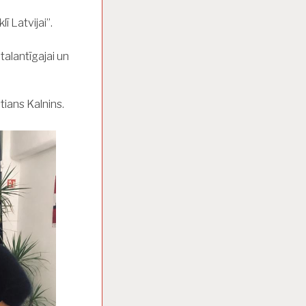
ī Latvijai”.
talantīgajai un
tians Kalnins.