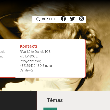
facebook
twitter
instagram
MEKLĒT
i
Kontakti
deju
Rīga, Lāčplēša iela 106,
umu
k-1, LV-1003,
info@dzirnas.lv,
+37129410450 Singita
Daņiļeviča
Tēmas