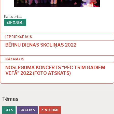
Kategorijas
ZIŅOJUMI
Z
IEPRIEKŠĒJAIS
i
BĒRNU DIENAS SKOLIŅAS 2022
ņ
NĀKAMAIS
u
NOSLĒGUMA KONCERTS “PĒC TRIM GADIEM
i
VEFĀ” 2022 (FOTO ATSKATS)
z
v
ē
Tēmas
l
CITS
GRAFIKS
ZIŅOJUMI
n