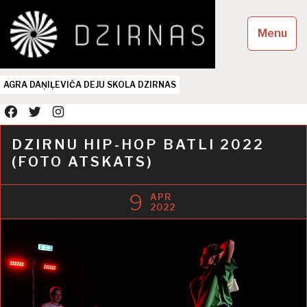
Skip
to
Menu
content
AGRA DAŅIĻEVIČA DEJU SKOLA DZIRNAS
facebook
twitter
instagram
DZIRNU HIP-HOP BATLI 2022
(FOTO ATSKATS)
9
APR
2022